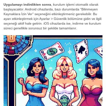
Uygulamayı indirdikten sonra
, kurulum işlemi otomatik olarak
başlayacaktır. Android cihazlarda, bazı durumlarda “Bilinmeyen
Kaynaklara İzin Ver” seçeneğini etkinleştirmeniz gerekebilir. Bu
ayarı etkinleştirmek için Ayarlar > Güvenlik bölümüne gidin ve ilgili
seçeneği aktif hale getirin. iOS cihazlarda ise, indirme ve kurulum
süreci genellikle sorunsuz bir şekilde tamamlanır.