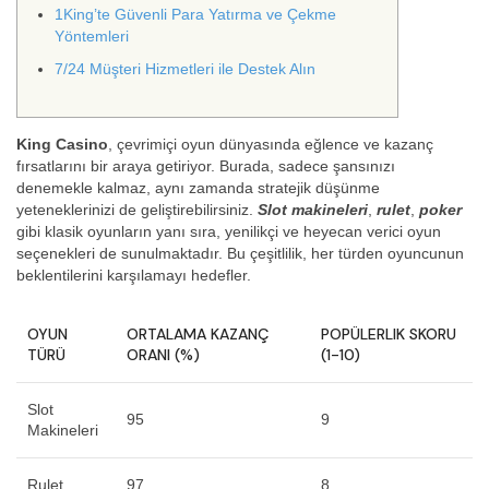
1King’te Güvenli Para Yatırma ve Çekme
Yöntemleri
7/24 Müşteri Hizmetleri ile Destek Alın
King Casino
, çevrimiçi oyun dünyasında eğlence ve kazanç
fırsatlarını bir araya getiriyor. Burada, sadece şansınızı
denemekle kalmaz, aynı zamanda stratejik düşünme
yeteneklerinizi de geliştirebilirsiniz.
Slot makineleri
,
rulet
,
poker
gibi klasik oyunların yanı sıra, yenilikçi ve heyecan verici oyun
seçenekleri de sunulmaktadır. Bu çeşitlilik, her türden oyuncunun
beklentilerini karşılamayı hedefler.
OYUN
ORTALAMA KAZANÇ
POPÜLERLIK SKORU
TÜRÜ
ORANI (%)
(1-10)
Slot
95
9
Makineleri
Rulet
97
8